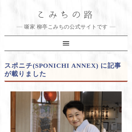
Skip
こみちの路
to
content
噺家 柳亭こみちの公式サイトです
Toggle
Navigation
スポニチ(SPONICHI ANNEX) に記事
が載りました