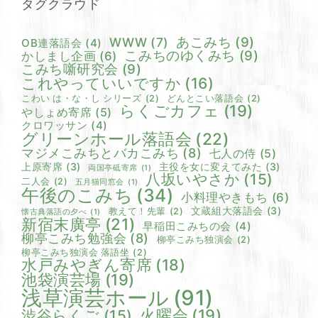
タグクラウド
あこみち
(9)
WWW
(7)
OB連落語会
(4)
こみちのゆくみち
(9)
かしまし企画
(6)
こみち噺研究会
(9)
これやっていいですか
(16)
こわい は・な・し シリーズ
(2)
どんとこい落語会
(2)
らくごカフェ
(19)
やしょめ寄席
(5)
クロワッサン
(4)
グリーンホール落語会
(22)
マジメこみちとバカこみち
(8)
七人の侍
(5)
上原寄席
(3)
主役を女に変えてみた
(3)
両国亭砥寄席
(1)
八坂いやさか
(15)
二人会
(2)
五月猫同窓会
(1)
午後のこみち
(34)
小料理やきもち
(6)
文蔵組大落語会
(3)
教えて！先輩
(2)
懐古典落語の夕べ
(1)
新宿末廣亭
(21)
早稲田こみちの会
(4)
柳亭こみち勉強会
(8)
柳亭こみち独演会
(2)
柳亭こみち独演会 落語坐
(2)
水戸みやぎん寄席
(18)
池袋演芸場
(19)
浅草演芸ホール
(91)
火曜会
(19)
渋谷らくご
(15)