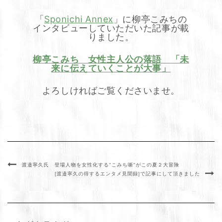
「
Sponichi Annex
」に柳亭こみちの
インタビューしていただいた記事が載
りました。
柳亭こみち 女性主人公の落語 「未
来に伝えていくことが大事」
よろしければご覧くださいませ。
渡邉寧久氏 登場人物を女性化する“こみち噺”がこの夏２大冒険
[渡邉寧久の得するエンタメ見聞録]で記事にして頂きました