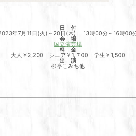
日 付
2023年7月11日(火)～20日(木) 13時00分～16時00
会 場
国立演芸場
料 金
大人￥2,200 シニア￥1,７00 学生￥1,500
出 演
柳亭こみち他