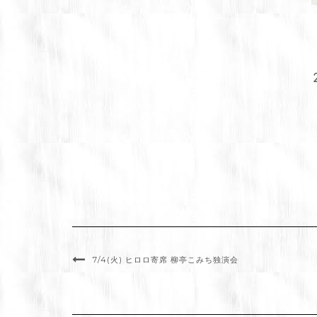
7/4(火) ヒロロ寄席 柳亭こみち独演会