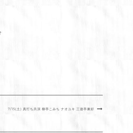
分
7/15(土) 真打ち共演 柳亭こみち ナオユキ 三遊亭兼好