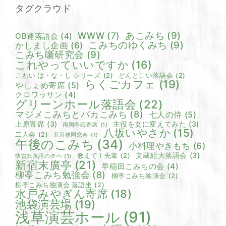
タグクラウド
あこみち
(9)
WWW
(7)
OB連落語会
(4)
こみちのゆくみち
(9)
かしまし企画
(6)
こみち噺研究会
(9)
これやっていいですか
(16)
こわい は・な・し シリーズ
(2)
どんとこい落語会
(2)
らくごカフェ
(19)
やしょめ寄席
(5)
クロワッサン
(4)
グリーンホール落語会
(22)
マジメこみちとバカこみち
(8)
七人の侍
(5)
上原寄席
(3)
主役を女に変えてみた
(3)
両国亭砥寄席
(1)
八坂いやさか
(15)
二人会
(2)
五月猫同窓会
(1)
午後のこみち
(34)
小料理やきもち
(6)
文蔵組大落語会
(3)
教えて！先輩
(2)
懐古典落語の夕べ
(1)
新宿末廣亭
(21)
早稲田こみちの会
(4)
柳亭こみち勉強会
(8)
柳亭こみち独演会
(2)
柳亭こみち独演会 落語坐
(2)
水戸みやぎん寄席
(18)
池袋演芸場
(19)
浅草演芸ホール
(91)