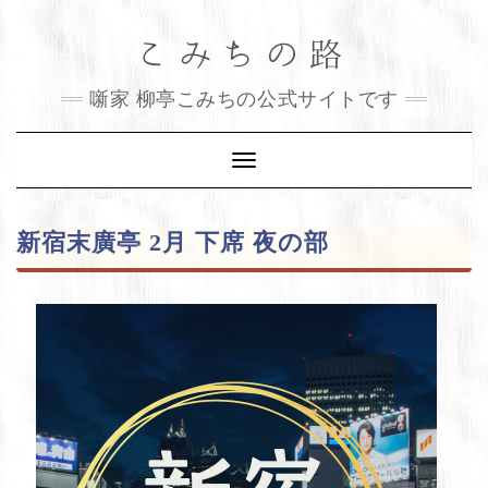
Skip
こみちの路
to
content
噺家 柳亭こみちの公式サイトです
Toggle
Navigation
新宿末廣亭 2月 下席 夜の部