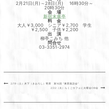
2月21日(月)～28日(月) 16時30分～
20時30分
会 場
新宿末廣亭
料 金
大人￥3,000 シニア￥2,700 学生
￥2,500 子供￥2,200
出 演
柳亭こみち 他
問合せ
03-3351-2974
2/19（土）木下（きおろし）寄席 第16回 ”東西落語会”
2/22（火）らくごカフェに火曜会OB会