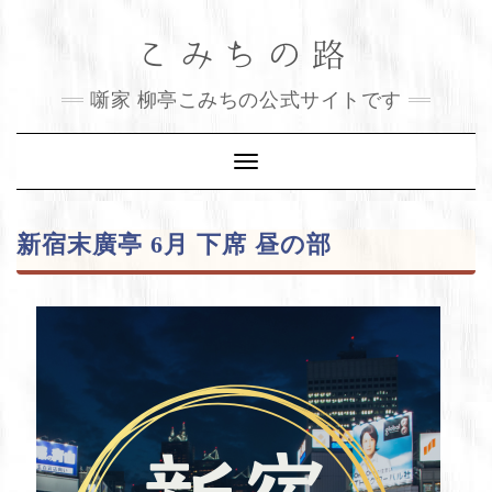
Skip
こみちの路
to
content
噺家 柳亭こみちの公式サイトです
Toggle
Navigation
新宿末廣亭 6月 下席 昼の部