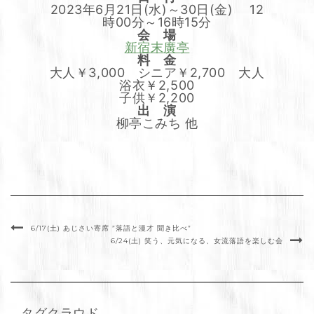
2023年6月21日(水)～30日(金) 12
時00分～16時15分
会 場
新宿末廣亭
料 金
大人￥3,000 シニア￥2,700 大人
浴衣￥2,500
子供￥2,200
出 演
柳亭こみち 他
6/17(土) あじさい寄席 ”落語と漫才 聞き比べ”
6/24(土) 笑う、元気になる、女流落語を楽しむ会
タグクラウド