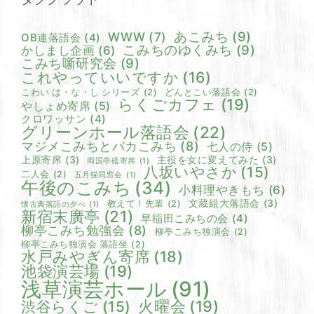
あこみち
(9)
WWW
(7)
OB連落語会
(4)
こみちのゆくみち
(9)
かしまし企画
(6)
こみち噺研究会
(9)
これやっていいですか
(16)
こわい は・な・し シリーズ
(2)
どんとこい落語会
(2)
らくごカフェ
(19)
やしょめ寄席
(5)
クロワッサン
(4)
グリーンホール落語会
(22)
マジメこみちとバカこみち
(8)
七人の侍
(5)
上原寄席
(3)
主役を女に変えてみた
(3)
両国亭砥寄席
(1)
八坂いやさか
(15)
二人会
(2)
五月猫同窓会
(1)
午後のこみち
(34)
小料理やきもち
(6)
文蔵組大落語会
(3)
教えて！先輩
(2)
懐古典落語の夕べ
(1)
新宿末廣亭
(21)
早稲田こみちの会
(4)
柳亭こみち勉強会
(8)
柳亭こみち独演会
(2)
柳亭こみち独演会 落語坐
(2)
水戸みやぎん寄席
(18)
池袋演芸場
(19)
浅草演芸ホール
(91)
火曜会
(19)
渋谷らくご
(15)