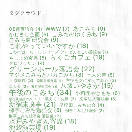
タグクラウド
あこみち
(9)
WWW
(7)
OB連落語会
(4)
こみちのゆくみち
(9)
かしまし企画
(6)
こみち噺研究会
(9)
これやっていいですか
(16)
こわい は・な・し シリーズ
(2)
どんとこい落語会
(2)
らくごカフェ
(19)
やしょめ寄席
(5)
クロワッサン
(4)
グリーンホール落語会
(22)
マジメこみちとバカこみち
(8)
七人の侍
(5)
上原寄席
(3)
主役を女に変えてみた
(3)
両国亭砥寄席
(1)
八坂いやさか
(15)
二人会
(2)
五月猫同窓会
(1)
午後のこみち
(34)
小料理やきもち
(6)
文蔵組大落語会
(3)
教えて！先輩
(2)
懐古典落語の夕べ
(1)
新宿末廣亭
(21)
早稲田こみちの会
(4)
柳亭こみち勉強会
(8)
柳亭こみち独演会
(2)
柳亭こみち独演会 落語坐
(2)
水戸みやぎん寄席
(18)
池袋演芸場
(19)