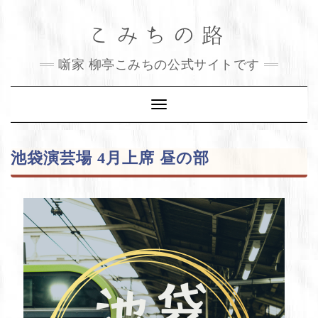
Skip
こみちの路
to
content
噺家 柳亭こみちの公式サイトです
Toggle
Navigation
池袋演芸場 4月上席 昼の部