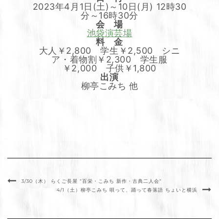
2023年4月1日(土)～10日(月) 12時30
分～16時30分
会 場
池袋演芸場
料 金
大人￥2,800 学生￥2,500 シニ
ア・着物割￥2,300 学生服
￥2,000 子供￥1,800
出演
柳亭こみち 他
3/30（木） らくご長屋 ”百栄・こみち 新作・古典二人会”
4/1（土）柳亭こみち 唄って、踊って春落語 ちょいと横浜