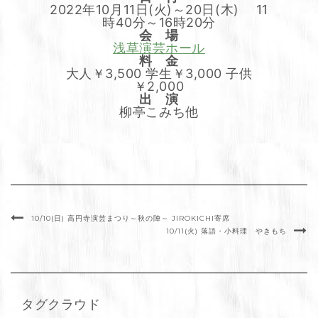
2022年10月11日(火)～20日(木) 11
時40分～16時20分
会 場
浅草演芸ホール
料 金
大人￥3,500 学生￥3,000 子供
￥2,000
出 演
柳亭こみち他
10/10(日) 高円寺演芸まつり～秋の陣～ JIROKICHI寄席
10/11(火) 落語・小料理 やきもち
タグクラウド