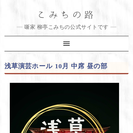
Skip
こみちの路
to
content
噺家 柳亭こみちの公式サイトです
Toggle
Navigation
浅草演芸ホール 10月 中席 昼の部