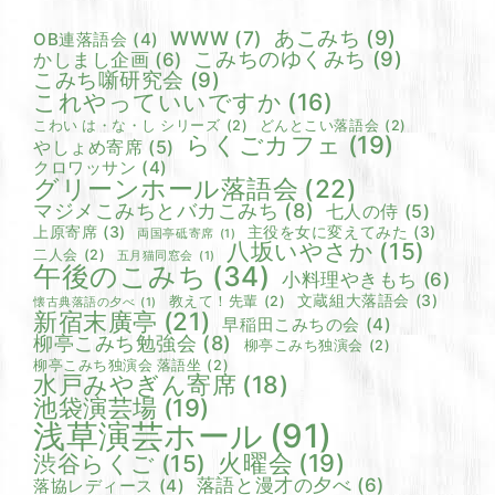
あこみち
(9)
WWW
(7)
OB連落語会
(4)
こみちのゆくみち
(9)
かしまし企画
(6)
こみち噺研究会
(9)
これやっていいですか
(16)
こわい は・な・し シリーズ
(2)
どんとこい落語会
(2)
らくごカフェ
(19)
やしょめ寄席
(5)
クロワッサン
(4)
グリーンホール落語会
(22)
マジメこみちとバカこみち
(8)
七人の侍
(5)
上原寄席
(3)
主役を女に変えてみた
(3)
両国亭砥寄席
(1)
八坂いやさか
(15)
二人会
(2)
五月猫同窓会
(1)
午後のこみち
(34)
小料理やきもち
(6)
文蔵組大落語会
(3)
教えて！先輩
(2)
懐古典落語の夕べ
(1)
新宿末廣亭
(21)
早稲田こみちの会
(4)
柳亭こみち勉強会
(8)
柳亭こみち独演会
(2)
柳亭こみち独演会 落語坐
(2)
水戸みやぎん寄席
(18)
池袋演芸場
(19)
浅草演芸ホール
(91)
火曜会
(19)
渋谷らくご
(15)
落語と漫才の夕べ
(6)
落協レディース
(4)