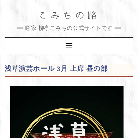
Skip
こみちの路
to
content
噺家 柳亭こみちの公式サイトです
Toggle
Navigation
浅草演芸ホール 3月 上席 昼の部