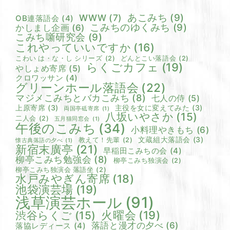
あこみち
(9)
WWW
(7)
OB連落語会
(4)
こみちのゆくみち
(9)
かしまし企画
(6)
こみち噺研究会
(9)
これやっていいですか
(16)
こわい は・な・し シリーズ
(2)
どんとこい落語会
(2)
らくごカフェ
(19)
やしょめ寄席
(5)
クロワッサン
(4)
グリーンホール落語会
(22)
マジメこみちとバカこみち
(8)
七人の侍
(5)
上原寄席
(3)
主役を女に変えてみた
(3)
両国亭砥寄席
(1)
八坂いやさか
(15)
二人会
(2)
五月猫同窓会
(1)
午後のこみち
(34)
小料理やきもち
(6)
文蔵組大落語会
(3)
教えて！先輩
(2)
懐古典落語の夕べ
(1)
新宿末廣亭
(21)
早稲田こみちの会
(4)
柳亭こみち勉強会
(8)
柳亭こみち独演会
(2)
柳亭こみち独演会 落語坐
(2)
水戸みやぎん寄席
(18)
池袋演芸場
(19)
浅草演芸ホール
(91)
火曜会
(19)
渋谷らくご
(15)
落語と漫才の夕べ
(6)
落協レディース
(4)