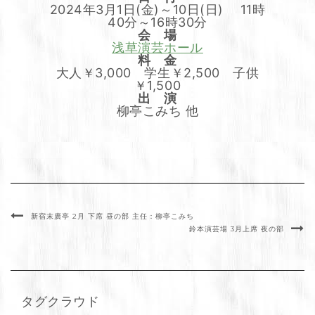
2024年3月1日(金)～10日(日) 11時
40分～16時30分
会 場
浅草演芸ホール
料 金
大人￥3,000 学生￥2,500 子供
￥1,500
出 演
柳亭こみち 他
新宿末廣亭 2月 下席 昼の部 主任：柳亭こみち
鈴本演芸場 3月上席 夜の部
タグクラウド