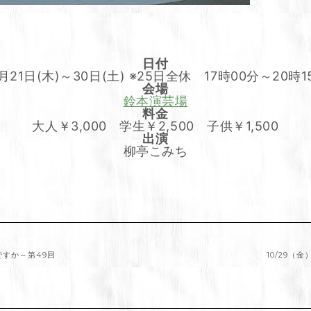
日付
0月21日(木)～30日(土) ※25日全休 17時00分～20時1
会場
鈴本演芸場
料金
大人￥3,000 学生￥2,500 子供￥1,500
出演
柳亭こみち
ですか～第49回
10/29（