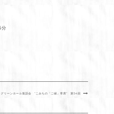
5分
金）グリーンホール落語会 ”こみちの「ご縁」寄席” 第54回