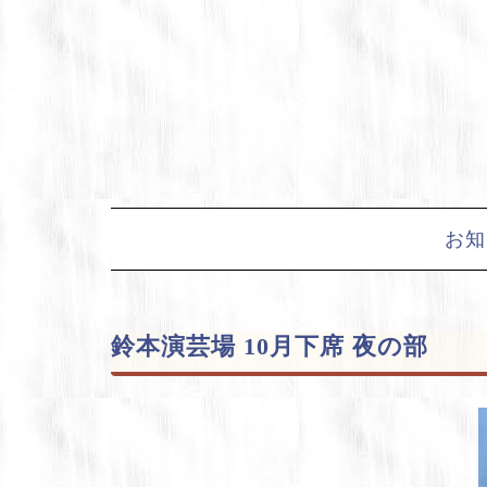
Skip
to
content
お知
鈴本演芸場 10月下席 夜の部