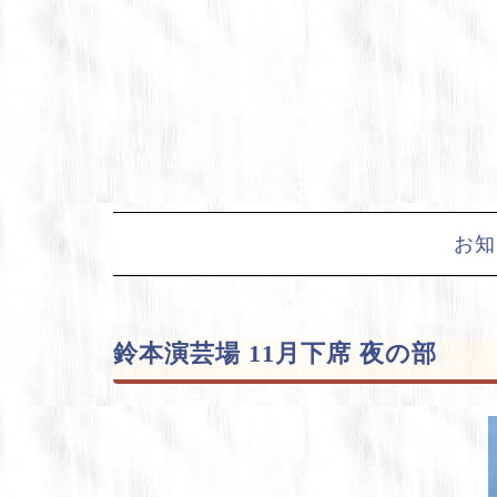
Skip
to
content
お知
鈴本演芸場 11月下席 夜の部