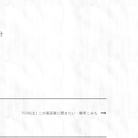
分
11/26(土) この落語家に聞きたい・柳亭こみち