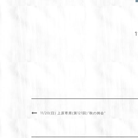
11/20(日) 上原寄席(第121回)”秋の例会”