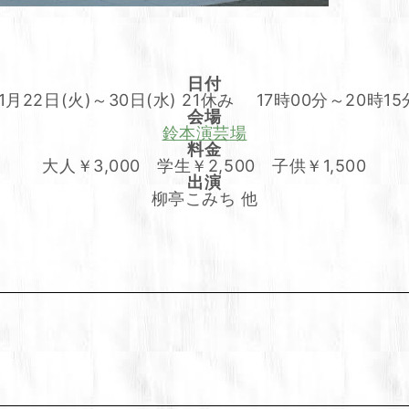
日付
11月22日(火)～30日(水) 21休み 17時00分～20時15
会場
鈴本演芸場
料金
大人￥3,000 学生￥2,500 子供￥1,500
出演
柳亭こみち 他