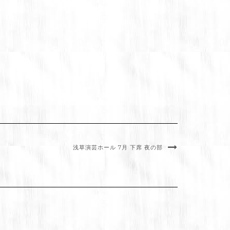
浅草演芸ホール 7月 下席 夜の部