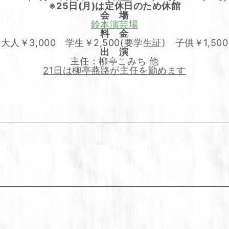
※25日(月)は定休日のため休館
会 場
鈴本演芸場
料 金
大人￥3,000 学生￥2,500(要学生証) 子供￥1,500
出 演
主任：柳亭こみち 他
21日は柳亭燕路が主任を勤めます