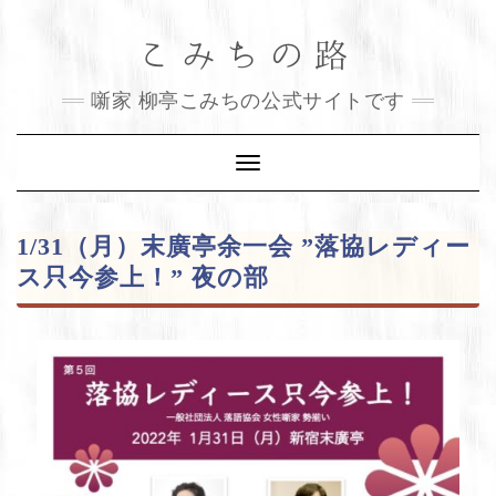
Skip
こみちの路
to
content
噺家 柳亭こみちの公式サイトです
Toggle
Navigation
1/31（月）末廣亭余一会 ”落協レディー
ス只今参上！” 夜の部