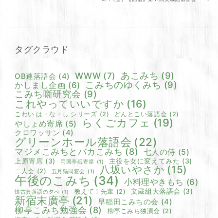
タグクラウド
あこみち
(9)
WWW
(7)
OB連落語会
(4)
こみちのゆくみち
(9)
かしまし企画
(6)
こみち噺研究会
(9)
これやっていいですか
(16)
こわい は・な・し シリーズ
(2)
どんとこい落語会
(2)
らくごカフェ
(19)
やしょめ寄席
(5)
クロワッサン
(4)
グリーンホール落語会
(22)
マジメこみちとバカこみち
(8)
七人の侍
(5)
上原寄席
(3)
主役を女に変えてみた
(3)
両国亭砥寄席
(1)
八坂いやさか
(15)
二人会
(2)
五月猫同窓会
(1)
午後のこみち
(34)
小料理やきもち
(6)
文蔵組大落語会
(3)
教えて！先輩
(2)
懐古典落語の夕べ
(1)
新宿末廣亭
(21)
早稲田こみちの会
(4)
柳亭こみち勉強会
(8)
柳亭こみち独演会
(2)