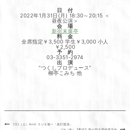
日 付
2022年1月31日(月) 18:30～20:15 ＜
昼夜公演＞
会 場
新宿末廣亭
料 金
全席指定￥3,500 学生￥3,000 小人
￥2,500
予 約
03-3351-2974
出 演
“つくしプロデュース”
柳亭こみち 他
1/22（土）NHK ラジオ第一「真打競演」
2/4（金）【配信】第41回文蔵組落語会