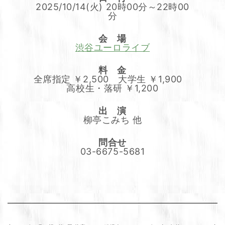
2025/10/14(火) 20時00分～22時00
分
会 場
渋谷ユーロライブ
料 金
全席指定 ￥2,500 大学生 ￥1,900
高校生・落研 ￥1,200
出 演
柳亭こみち 他
問合せ
03-6675-5681