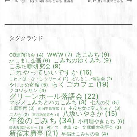
10/13(月・祝) 第6回 柳亭こみち 独演会
10/17(金) 午後のこみち
タグクラウド
あこみち
(9)
WWW
(7)
OB連落語会
(4)
こみちのゆくみち
(9)
かしまし企画
(6)
こみち噺研究会
(9)
これやっていいですか
(16)
こわい は・な・し シリーズ
(2)
どんとこい落語会
(2)
らくごカフェ
(19)
やしょめ寄席
(5)
クロワッサン
(4)
グリーンホール落語会
(22)
マジメこみちとバカこみち
(8)
七人の侍
(5)
上原寄席
(3)
主役を女に変えてみた
(3)
両国亭砥寄席
(1)
八坂いやさか
(15)
二人会
(2)
五月猫同窓会
(1)
午後のこみち
(34)
小料理やきもち
(6)
文蔵組大落語会
(3)
教えて！先輩
(2)
懐古典落語の夕べ
(1)
新宿末廣亭
(21)
早稲田こみちの会
(4)