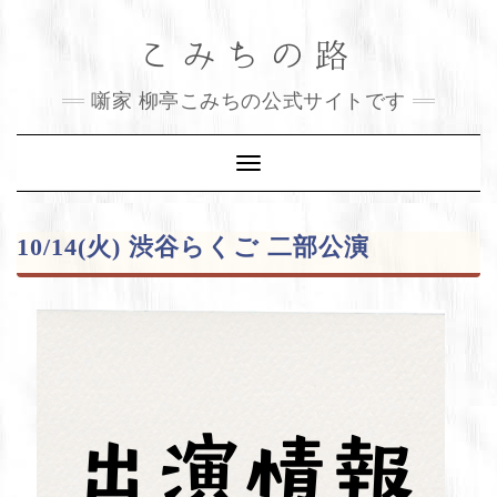
Skip
こみちの路
to
content
噺家 柳亭こみちの公式サイトです
Toggle
Navigation
10/14(火) 渋谷らくご 二部公演