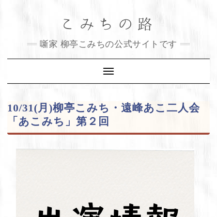
Skip
こみちの路
to
content
噺家 柳亭こみちの公式サイトです
Toggle
Navigation
10/31(月)柳亭こみち・遠峰あこ二人会
「あこみち」第２回