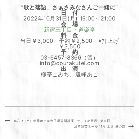
“
歌と落語、さぁさみなさんご一緒に
“
日 付
2022年10月31日(月) 19:00～21:00
会 場
新宿三丁目・道楽亭
料 金
当日￥3,000 予約￥2,500 ※打上げ
￥3,500
予 約
03-6457-8366（留）
info@dourakutei.com
出 演
柳亭こみち、遠峰あこ
10/29（土）伝承ホール寺子屋公開講座 “やしょめ寄席” 第５回
浅草演芸ホール 11月 上席 昼の部