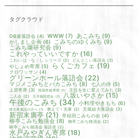
タグクラウド
あこみち
(9)
WWW
(7)
OB連落語会
(4)
こみちのゆくみち
(9)
かしまし企画
(6)
こみち噺研究会
(9)
これやっていいですか
(16)
こわい は・な・し シリーズ
(2)
どんとこい落語会
(2)
らくごカフェ
(19)
やしょめ寄席
(5)
クロワッサン
(4)
グリーンホール落語会
(22)
マジメこみちとバカこみち
(8)
七人の侍
(5)
上原寄席
(3)
主役を女に変えてみた
(3)
両国亭砥寄席
(1)
八坂いやさか
(15)
二人会
(2)
五月猫同窓会
(1)
午後のこみち
(34)
小料理やきもち
(6)
文蔵組大落語会
(3)
教えて！先輩
(2)
懐古典落語の夕べ
(1)
新宿末廣亭
(21)
早稲田こみちの会
(4)
柳亭こみち勉強会
(8)
柳亭こみち独演会
(2)
柳亭こみち独演会 落語坐
(2)
水戸みやぎん寄席
(18)