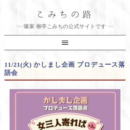
Skip
こみちの路
to
content
噺家 柳亭こみちの公式サイトです
Toggle
Navigation
11/21(火) かしまし企画 プロデュース落
語会