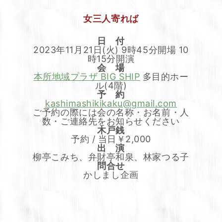
女三人寄れば
日 付
2023年11月21日(火) 9時45分開場 10
時15分開演
会 場
本所地域プラザ BIG SHIP
多目的ホー
ル(4階)
予 約
kashimashikikaku@gmail.com
ご予約の際には会の名称・お名前・人
数・ご連絡先をお知らせください
木戸銭
予約 / 当日￥2,000
出 演
柳亭こみち、弁財亭和泉、林家つる子
問合せ
かしまし企画