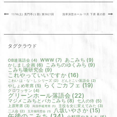
11/18(土) 黒門亭(１部) 第3821回
浅草演芸ホール 11月 下席 夜の部
タグクラウド
あこみち
(9)
WWW
(7)
OB連落語会
(4)
こみちのゆくみち
(9)
かしまし企画
(6)
こみち噺研究会
(9)
これやっていいですか
(16)
こわい は・な・し シリーズ
(2)
どんとこい落語会
(2)
らくごカフェ
(19)
やしょめ寄席
(5)
クロワッサン
(4)
グリーンホール落語会
(22)
マジメこみちとバカこみち
(8)
七人の侍
(5)
上原寄席
(3)
主役を女に変えてみた
(3)
両国亭砥寄席
(1)
八坂いやさか
(15)
二人会
(2)
五月猫同窓会
(1)
午後のこみち
(34)