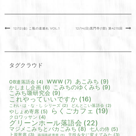
12/12(金) こ瓶の道連れ VOL.1
12/14(日)黒門亭(1部) 第4215回
タグクラウド
あこみち
(9)
WWW
(7)
OB連落語会
(4)
こみちのゆくみち
(9)
かしまし企画
(6)
こみち噺研究会
(9)
これやっていいですか
(16)
こわい は・な・し シリーズ
(2)
どんとこい落語会
(2)
らくごカフェ
(19)
やしょめ寄席
(5)
クロワッサン
(4)
グリーンホール落語会
(22)
マジメこみちとバカこみち
(8)
七人の侍
(5)
上原寄席
(3)
主役を女に変えてみた
(3)
両国亭砥寄席
(1)