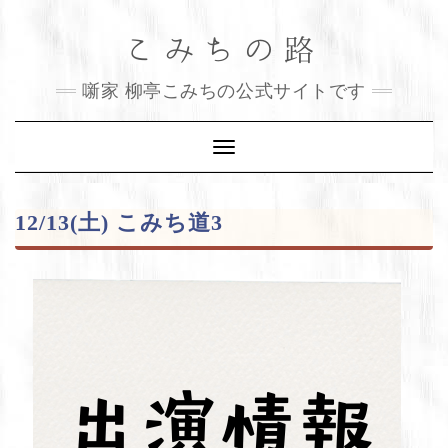
Skip
こみちの路
to
content
噺家 柳亭こみちの公式サイトです
Toggle
Navigation
12/13(土) こみち道3