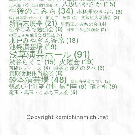
八坂いやさか
(15)
二人会
(2)
五月猫同窓会
(1)
午後のこみち
(34)
小料理やきもち
(6)
文蔵組大落語会
(3)
教えて！先輩
(2)
懐古典落語の夕べ
(1)
新宿末廣亭
(21)
早稲田こみちの会
(4)
柳亭こみち勉強会
(8)
柳亭こみち独演会
(2)
柳亭こみち独演会 落語坐
(2)
水戸みやぎん寄席
(18)
池袋演芸場
(19)
浅草演芸ホール
(91)
火曜会
(19)
渋谷らくご
(15)
落語と漫才の夕べ
(6)
落協レディース
(4)
貴殿凄腕体当願候
(8)
鈴本演芸場
(48)
高円寺演芸まつり
(2)
鶴めい七叶亭
(11)
黒門亭
(9)
龍と柳
(9)
龍玉・馬玉・こみち三人会
(5)
Copyright komichinomichi.net