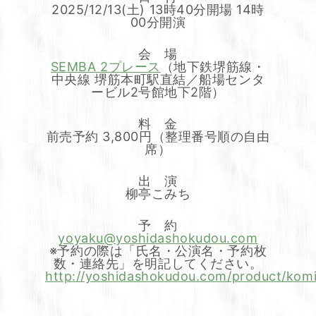
2025/12/13(土) 13時40分開場 14時
00分開演
会 場
SEMBA 2プレース
（地下鉄堺筋線・
中央線 堺筋本町駅直結／船場センタ
ービル2号館地下2階）
料 金
前売予約 3,800円（整理番号順の自由
席）
出 演
柳亭こみち
予 約
yoyaku@yoshidashokudou.com
※予約の際は「氏名・公演名・予約枚
数・連絡先」を明記してください。
http://yoshidashokudou.com/product/komi