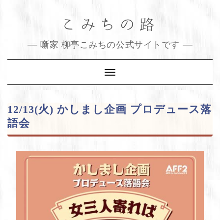
Skip
こみちの路
to
content
噺家 柳亭こみちの公式サイトです
Toggle
Navigation
12/13(火) かしまし企画 プロデュース落
語会