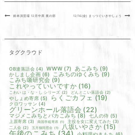
鈴本演芸場 12月中席 夜の部
12/16(金) まっつぐいきやしょう
タグクラウド
あこみち
(9)
WWW
(7)
OB連落語会
(4)
こみちのゆくみち
(9)
かしまし企画
(6)
こみち噺研究会
(9)
これやっていいですか
(16)
こわい は・な・し シリーズ
(2)
どんとこい落語会
(2)
らくごカフェ
(19)
やしょめ寄席
(5)
クロワッサン
(4)
グリーンホール落語会
(22)
マジメこみちとバカこみち
(8)
七人の侍
(5)
上原寄席
(3)
主役を女に変えてみた
(3)
両国亭砥寄席
(1)
八坂いやさか
(15)
二人会
(2)
五月猫同窓会
(1)
午後のこみち
(34)
小料理やきもち
(6)