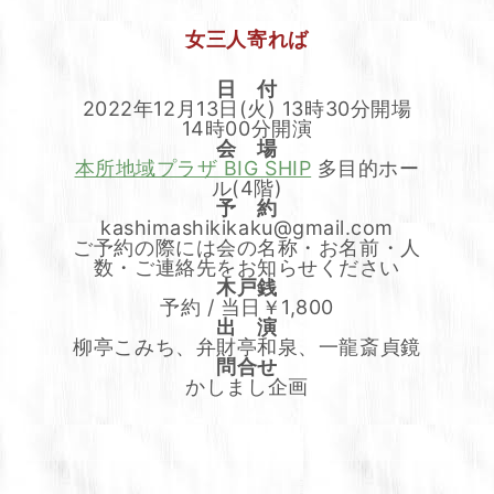
女三人寄れば
日 付
2022年12月13日(火) 13時30分開場
14時00分開演
会 場
本所地域プラザ BIG SHIP
多目的ホー
ル(4階)
予 約
kashimashikikaku@gmail.com
ご予約の際には会の名称・お名前・人
数・ご連絡先をお知らせください
木戸銭
予約 / 当日￥1,800
出 演
柳亭こみち、弁財亭和泉、一龍斎貞鏡
問合せ
かしまし企画