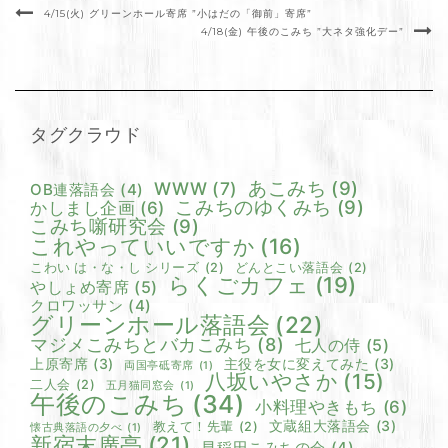
4/15(火) グリーンホール寄席 ”小はだの「御前」寄席”
4/18(金) 午後のこみち ”大ネタ強化デー”
タグクラウド
あこみち
(9)
WWW
(7)
OB連落語会
(4)
こみちのゆくみち
(9)
かしまし企画
(6)
こみち噺研究会
(9)
これやっていいですか
(16)
こわい は・な・し シリーズ
(2)
どんとこい落語会
(2)
らくごカフェ
(19)
やしょめ寄席
(5)
クロワッサン
(4)
グリーンホール落語会
(22)
マジメこみちとバカこみち
(8)
七人の侍
(5)
上原寄席
(3)
主役を女に変えてみた
(3)
両国亭砥寄席
(1)
八坂いやさか
(15)
二人会
(2)
五月猫同窓会
(1)
午後のこみち
(34)
小料理やきもち
(6)
文蔵組大落語会
(3)
教えて！先輩
(2)
懐古典落語の夕べ
(1)
新宿末廣亭
(21)
早稲田こみちの会
(4)