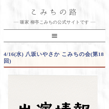
Skip
こみちの路
to
content
噺家 柳亭こみちの公式サイトです
Toggle
Navigation
4/16(水) 八坂いやさか こみちの会(第18
回)