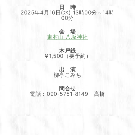
日 時
2025年4月16日(水) 13時00分～14時
00分
会 場
東村山 八坂神社
木戸銭
￥1,500（要予約）
出 演
柳亭こみち
問合せ
電話：090-5751-8149 高橋