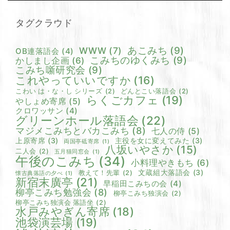
タグクラウド
あこみち
(9)
WWW
(7)
OB連落語会
(4)
こみちのゆくみち
(9)
かしまし企画
(6)
こみち噺研究会
(9)
これやっていいですか
(16)
こわい は・な・し シリーズ
(2)
どんとこい落語会
(2)
らくごカフェ
(19)
やしょめ寄席
(5)
クロワッサン
(4)
グリーンホール落語会
(22)
マジメこみちとバカこみち
(8)
七人の侍
(5)
上原寄席
(3)
主役を女に変えてみた
(3)
両国亭砥寄席
(1)
八坂いやさか
(15)
二人会
(2)
五月猫同窓会
(1)
午後のこみち
(34)
小料理やきもち
(6)
文蔵組大落語会
(3)
教えて！先輩
(2)
懐古典落語の夕べ
(1)
新宿末廣亭
(21)
早稲田こみちの会
(4)
柳亭こみち勉強会
(8)
柳亭こみち独演会
(2)
柳亭こみち独演会 落語坐
(2)
水戸みやぎん寄席
(18)
池袋演芸場
(19)