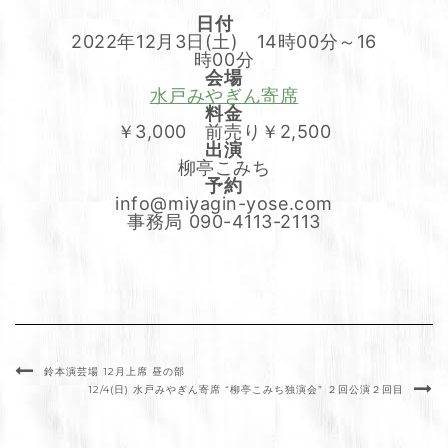
日付
2022年12月3日(土) 14時00分～16
時00分
会場
水戸みやぎん寄席
料金
￥3,000 前売り￥2,500
出演
柳亭こみち
予約
info@miyagin-yose.com
事務局 090-4113-2113
鈴本演芸場 12月上席 昼の部
12/4(日) 水戸みやぎん寄席 “柳亭こみち独演会” ２回公演２回目