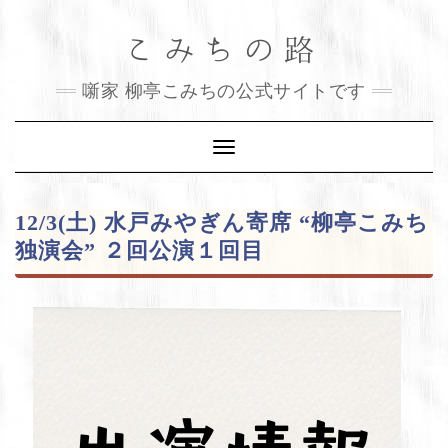
Skip
こみちの路
to
content
噺家 柳亭こみちの公式サイトです
Toggle
Navigation
12/3(土) 水戸みやぎん寄席 “柳亭こみち
独演会” ２回公演１回目