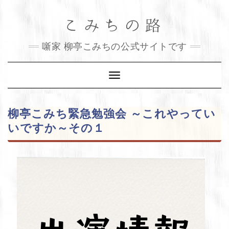
Skip
こみちの路
to
content
噺家 柳亭こみちの公式サイトです
Toggle
Navigation
柳亭こみち緊急勉強会 ～これやってい
いですか～その１