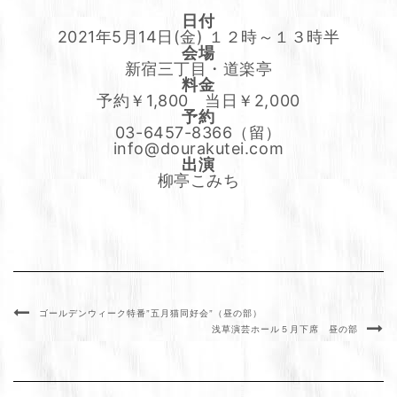
日付
2021年5月14日(金) １２時～１３時半
会場
新宿三丁目・道楽亭
料金
予約￥1,800 当日￥2,000
予約
03-6457-8366（留）
info@dourakutei.com
出演
柳亭こみち
ゴールデンウィーク特番”五月猫同好会”（昼の部）
浅草演芸ホール５月下席 昼の部