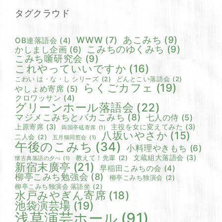
タグクラウド
あこみち
(9)
WWW
(7)
OB連落語会
(4)
こみちのゆくみち
(9)
かしまし企画
(6)
こみち噺研究会
(9)
これやっていいですか
(16)
こわい は・な・し シリーズ
(2)
どんとこい落語会
(2)
らくごカフェ
(19)
やしょめ寄席
(5)
クロワッサン
(4)
グリーンホール落語会
(22)
マジメこみちとバカこみち
(8)
七人の侍
(5)
上原寄席
(3)
主役を女に変えてみた
(3)
両国亭砥寄席
(1)
八坂いやさか
(15)
二人会
(2)
五月猫同窓会
(1)
午後のこみち
(34)
小料理やきもち
(6)
文蔵組大落語会
(3)
教えて！先輩
(2)
懐古典落語の夕べ
(1)
新宿末廣亭
(21)
早稲田こみちの会
(4)
柳亭こみち勉強会
(8)
柳亭こみち独演会
(2)
柳亭こみち独演会 落語坐
(2)
水戸みやぎん寄席
(18)
池袋演芸場
(19)
浅草演芸ホール
(91)