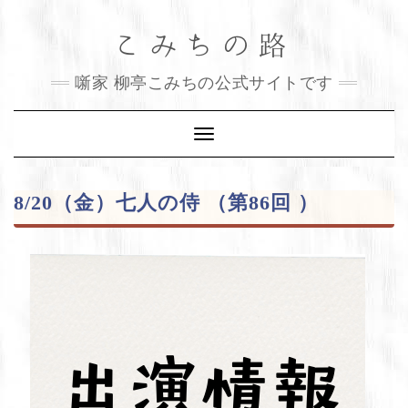
Skip
こみちの路
to
content
噺家 柳亭こみちの公式サイトです
Toggle
Navigation
8/20（金）七人の侍 （第86回 ）