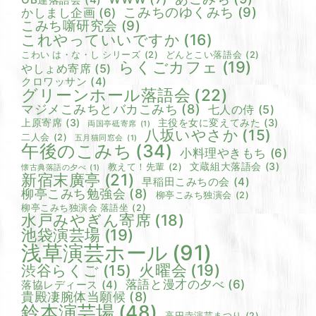
こみちのゆくみち
(9)
かしまし企画
(6)
こみち噺研究会
(9)
これやっていいですか
(16)
こわい は・な・し シリーズ
(2)
どんとこい落語会
(2)
らくごカフェ
(19)
やしょめ寄席
(5)
クロワッサン
(4)
グリーンホール落語会
(22)
マジメこみちとバカこみち
(8)
七人の侍
(5)
上原寄席
(3)
主役を女に変えてみた
(3)
両国亭砥寄席
(1)
八坂いやさか
(15)
二人会
(2)
五月猫同窓会
(1)
午後のこみち
(34)
小料理やきもち
(6)
文蔵組大落語会
(3)
教えて！先輩
(2)
懐古典落語の夕べ
(1)
新宿末廣亭
(21)
早稲田こみちの会
(4)
柳亭こみち勉強会
(8)
柳亭こみち独演会
(2)
柳亭こみち独演会 落語坐
(2)
水戸みやぎん寄席
(18)
池袋演芸場
(19)
浅草演芸ホール
(91)
火曜会
(19)
渋谷らくご
(15)
落語と漫才の夕べ
(6)
落協レディース
(4)
貴殿凄腕体当願候
(8)
鈴本演芸場
(48)
高円寺演芸まつり
(2)