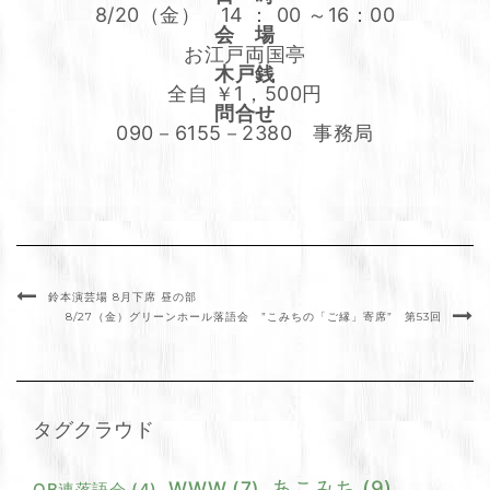
8/20（金） 14 ： 00 ～16：00
会 場
お江戸両国亭
木戸銭
全自 ￥1，500円
問合せ
090－6155－2380 事務局
鈴本演芸場 8月下席 昼の部
8/27（金）グリーンホール落語会 ”こみちの「ご縁」寄席” 第53回
タグクラウド
あこみち
(9)
WWW
(7)
OB連落語会
(4)