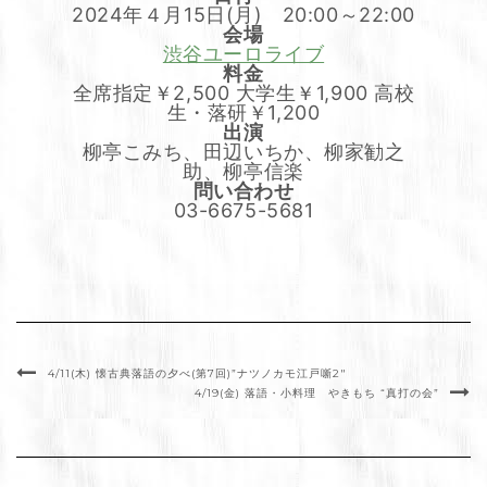
2024年４月15日(月) 20:00～22:00
会場
渋谷ユーロライブ
料金
全席指定￥2,500 大学生￥1,900 高校
生・落研￥1,200
出演
柳亭こみち、田辺いちか、柳家勧之
助、柳亭信楽
問い合わせ
03-6675-5681
4/11(木) 懐古典落語の夕べ(第7回)”ナツノカモ江戸噺2″
4/19(金) 落語・小料理 やきもち “真打の会”