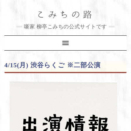
Skip
こみちの路
to
content
噺家 柳亭こみちの公式サイトです
Toggle
Navigation
4/15(月) 渋谷らくご ※二部公演