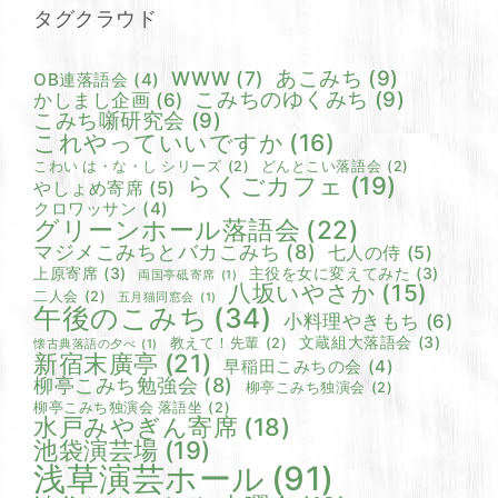
タグクラウド
あこみち
(9)
WWW
(7)
OB連落語会
(4)
こみちのゆくみち
(9)
かしまし企画
(6)
こみち噺研究会
(9)
これやっていいですか
(16)
こわい は・な・し シリーズ
(2)
どんとこい落語会
(2)
らくごカフェ
(19)
やしょめ寄席
(5)
クロワッサン
(4)
グリーンホール落語会
(22)
マジメこみちとバカこみち
(8)
七人の侍
(5)
上原寄席
(3)
主役を女に変えてみた
(3)
両国亭砥寄席
(1)
八坂いやさか
(15)
二人会
(2)
五月猫同窓会
(1)
午後のこみち
(34)
小料理やきもち
(6)
文蔵組大落語会
(3)
教えて！先輩
(2)
懐古典落語の夕べ
(1)
新宿末廣亭
(21)
早稲田こみちの会
(4)
柳亭こみち勉強会
(8)
柳亭こみち独演会
(2)
柳亭こみち独演会 落語坐
(2)
水戸みやぎん寄席
(18)
池袋演芸場
(19)
浅草演芸ホール
(91)