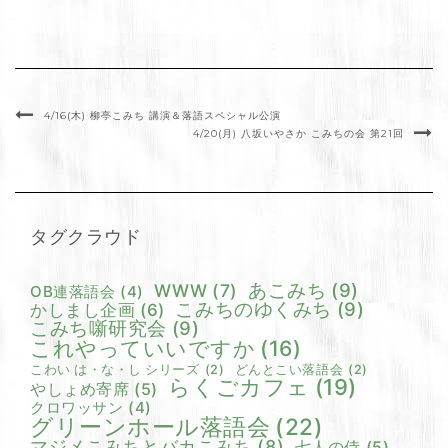
4/16(木) 柳亭こみち 講演＆落語スペシャル公演
4/20(月) 八坂いやさか こみちの会 第21回
タグクラウド
あこみち
(9)
WWW
(7)
OB連落語会
(4)
こみちのゆくみち
(9)
かしまし企画
(6)
こみち噺研究会
(9)
これやっていいですか
(16)
こわい は・な・し シリーズ
(2)
どんとこい落語会
(2)
らくごカフェ
(19)
やしょめ寄席
(5)
クロワッサン
(4)
グリーンホール落語会
(22)
マジメこみちとバカこみち
(8)
七人の侍
(5)