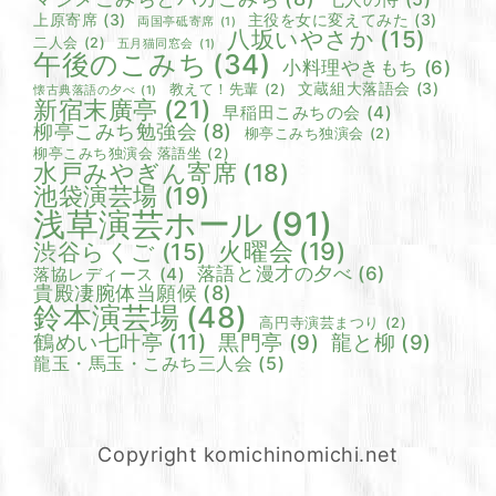
上原寄席
(3)
主役を女に変えてみた
(3)
両国亭砥寄席
(1)
八坂いやさか
(15)
二人会
(2)
五月猫同窓会
(1)
午後のこみち
(34)
小料理やきもち
(6)
文蔵組大落語会
(3)
教えて！先輩
(2)
懐古典落語の夕べ
(1)
新宿末廣亭
(21)
早稲田こみちの会
(4)
柳亭こみち勉強会
(8)
柳亭こみち独演会
(2)
柳亭こみち独演会 落語坐
(2)
水戸みやぎん寄席
(18)
池袋演芸場
(19)
浅草演芸ホール
(91)
火曜会
(19)
渋谷らくご
(15)
落語と漫才の夕べ
(6)
落協レディース
(4)
貴殿凄腕体当願候
(8)
鈴本演芸場
(48)
高円寺演芸まつり
(2)
鶴めい七叶亭
(11)
黒門亭
(9)
龍と柳
(9)
龍玉・馬玉・こみち三人会
(5)
Copyright komichinomichi.net