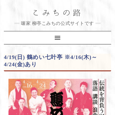
Skip
こみちの路
to
content
噺家 柳亭こみちの公式サイトです
Toggle
Navigation
4/19(日) 鶴めい七叶亭 ※4/16(木)～
4/24(金)あり