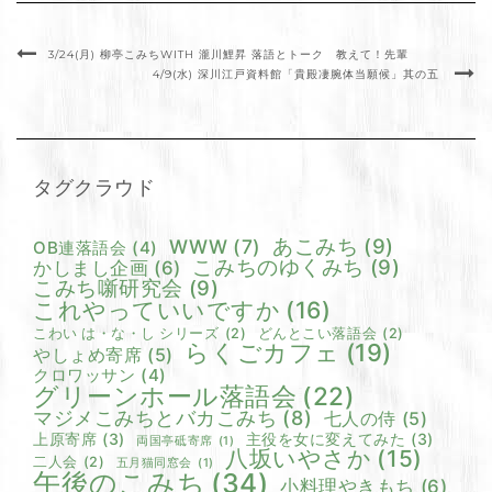
3/24(月) 柳亭こみちWITH 瀧川鯉昇 落語とトーク 教えて！先輩
4/9(水) 深川江戸資料館「貴殿凄腕体当願候」其の五
タグクラウド
あこみち
(9)
WWW
(7)
OB連落語会
(4)
こみちのゆくみち
(9)
かしまし企画
(6)
こみち噺研究会
(9)
これやっていいですか
(16)
こわい は・な・し シリーズ
(2)
どんとこい落語会
(2)
らくごカフェ
(19)
やしょめ寄席
(5)
クロワッサン
(4)
グリーンホール落語会
(22)
マジメこみちとバカこみち
(8)
七人の侍
(5)
上原寄席
(3)
主役を女に変えてみた
(3)
両国亭砥寄席
(1)
八坂いやさか
(15)
二人会
(2)
五月猫同窓会
(1)
午後のこみち
(34)
小料理やきもち
(6)