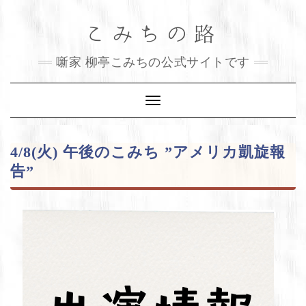
Skip
こみちの路
to
content
噺家 柳亭こみちの公式サイトです
Toggle
Navigation
4/8(火) 午後のこみち ”アメリカ凱旋報
告”