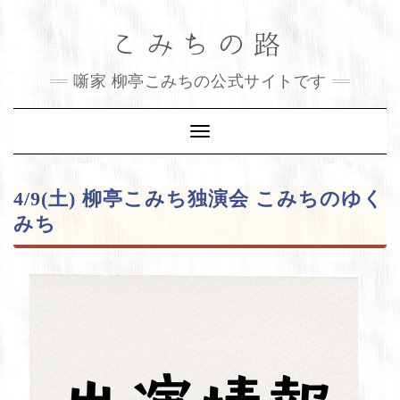
Skip
こみちの路
to
content
噺家 柳亭こみちの公式サイトです
Toggle
Navigation
4/9(土) 柳亭こみち独演会 こみちのゆく
みち