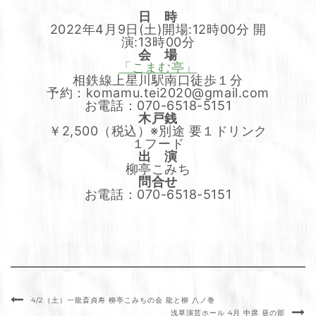
日 時
2022年4月9日(土)開場:12時00分 開
演:13時00分
会 場
「こまむ亭」
相鉄線上星川駅南口徒歩１分
予約：komamu.tei2020@gmail.com
お電話：070-6518-5151
木戸銭
￥2,500（税込）※別途 要１ドリンク
１フード
出 演
柳亭こみち
問合せ
お電話：070-6518-5151
4/2（土）一龍斎貞寿 柳亭こみちの会 龍と柳 八ノ巻
浅草演芸ホール 4月 中席 昼の部