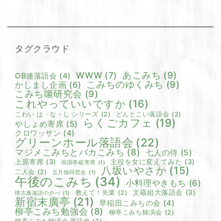
タグクラウド
あこみち
(9)
WWW
(7)
OB連落語会
(4)
こみちのゆくみち
(9)
かしまし企画
(6)
こみち噺研究会
(9)
これやっていいですか
(16)
こわい は・な・し シリーズ
(2)
どんとこい落語会
(2)
らくごカフェ
(19)
やしょめ寄席
(5)
クロワッサン
(4)
グリーンホール落語会
(22)
マジメこみちとバカこみち
(8)
七人の侍
(5)
上原寄席
(3)
主役を女に変えてみた
(3)
両国亭砥寄席
(1)
八坂いやさか
(15)
二人会
(2)
五月猫同窓会
(1)
午後のこみち
(34)
小料理やきもち
(6)
文蔵組大落語会
(3)
教えて！先輩
(2)
懐古典落語の夕べ
(1)
新宿末廣亭
(21)
早稲田こみちの会
(4)
柳亭こみち勉強会
(8)
柳亭こみち独演会
(2)