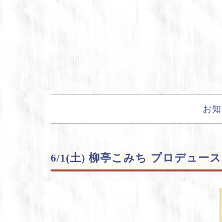
Skip
to
content
お知
6/1(土) 柳亭こみち プロデ