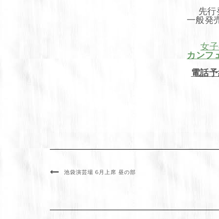
先行
一般発
女子
カンフ
電話予
池袋演芸場 6月上席 昼の部