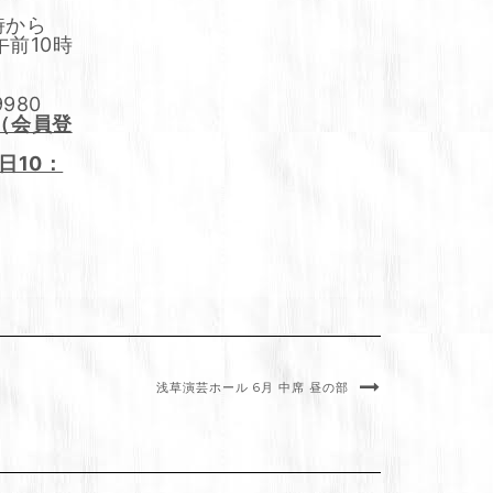
時から
午前10時
980
（会員登
日10：
浅草演芸ホール 6月 中席 昼の部