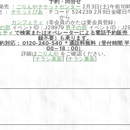
予約・問合せ
発売 ：
ごりんやチケットセンター
2月3日(土)午前10
売 ：
チケットぴあ
Ｐコード 524239 2月9日金曜日
から
カンフェティ
（非会員のかたは要会員登録）
の部
イベントID：J29979
男子の部
イベントID：J29
ェティ
で検索またはオペレーターによる電話予約販売
録不要）も承ります。
約対応： 0120-240-540 ＊通話料無料（受付時間 平
00～18：00）
詳細は
ごりんや
をご確認ください。
[
チラシ表面
] [
チラシ裏面
]