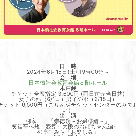
日 時
2024年6月15日(土) 19時00分～
会 場
日本橋社会教育会館８階ホール
木戸銭
チケット全席指定 3,500円 (両日前売当日共)
女子の部（6/1日）男子の部（6/15日）
チケット 6,500円（ごりんやチケットセンターのみで
い）
出 演
柳家三三「崇徳院～お嬢様編～」
笑福亭べ瓶「壺算～大阪のおばちゃん編～」
柳亭こみち「お楽しみ」