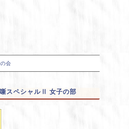
友の会
ち噺スペシャルⅡ 女子の部