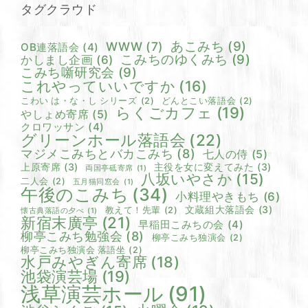
タグクラウド
あこみち
(9)
WWW
(7)
OB連落語会
(4)
こみちのゆくみち
(9)
かしまし企画
(6)
こみち噺研究会
(9)
これやっていいですか
(16)
こわい は・な・し シリーズ
(2)
どんとこい落語会
(2)
らくごカフェ
(19)
やしょめ寄席
(5)
クロワッサン
(4)
グリーンホール落語会
(22)
マジメこみちとバカこみち
(8)
七人の侍
(5)
上原寄席
(3)
主役を女に変えてみた
(3)
両国亭砥寄席
(1)
八坂いやさか
(15)
二人会
(2)
五月猫同窓会
(1)
午後のこみち
(34)
小料理やきもち
(6)
文蔵組大落語会
(3)
教えて！先輩
(2)
懐古典落語の夕べ
(1)
新宿末廣亭
(21)
早稲田こみちの会
(4)
柳亭こみち勉強会
(8)
柳亭こみち独演会
(2)
柳亭こみち独演会 落語坐
(2)
水戸みやぎん寄席
(18)
池袋演芸場
(19)
浅草演芸ホール
(91)