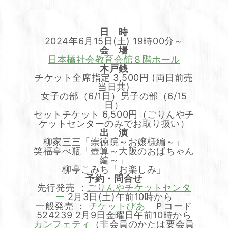
日 時
2024年6月15日(土) 19時00分～
会 場
日本橋社会教育会館８階ホール
木戸銭
チケット全席指定 3,500円 (両日前売
当日共)
女子の部（6/1日）男子の部（6/15
日）
セットチケット 6,500円（ごりんやチ
ケットセンターのみでお取り扱い）
出 演
柳家三三「崇徳院～お嬢様編～」
笑福亭べ瓶「壺算～大阪のおばちゃん
編～」
柳亭こみち「お楽しみ」
予約・問合せ
先行発売 ：
ごりんやチケットセンタ
ー
2月3日(土)午前10時から
一般発売 ：
チケットぴあ
Ｐコード
524239 2月9日金曜日午前10時から
カンフェティ
（非会員のかたは要会員