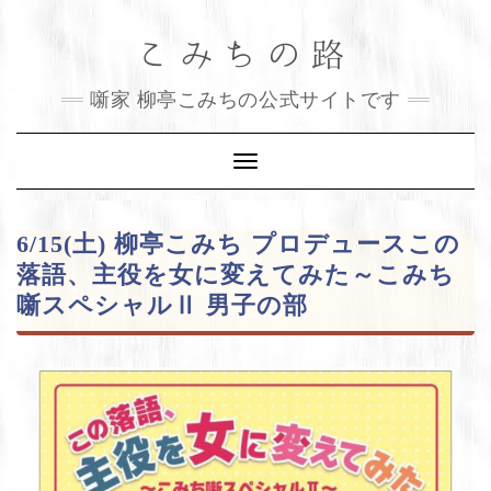
Skip
こみちの路
to
content
噺家 柳亭こみちの公式サイトです
Toggle
Navigation
6/15(土) 柳亭こみち プロデュースこの
落語、主役を女に変えてみた～こみち
噺スペシャルⅡ 男子の部