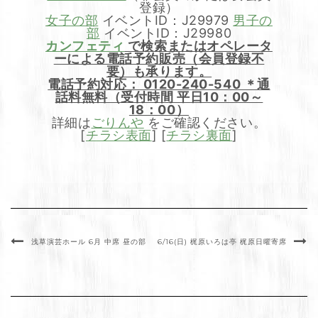
登録）
女子の部
イベントID：J29979
男子の
部
イベントID：J29980
カンフェティ
で検索またはオペレータ
ーによる電話予約販売（会員登録不
要）も承ります。
電話予約対応： 0120-240-540 ＊通
話料無料（受付時間 平日10：00～
18：00）
詳細は
ごりんや
をご確認ください。
[
チラシ表面
] [
チラシ裏面
]
浅草演芸ホール 6月 中席 昼の部
6/16(日) 梶原いろは亭 梶原日曜寄席