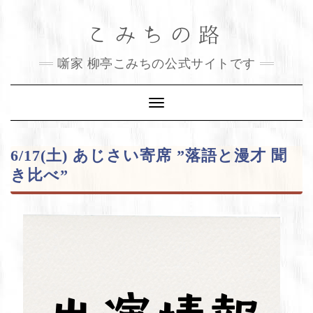
Skip
こみちの路
to
content
噺家 柳亭こみちの公式サイトです
Toggle
Navigation
6/17(土) あじさい寄席 ”落語と漫才 聞
き比べ”