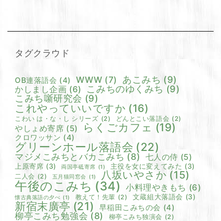
タグクラウド
あこみち
(9)
WWW
(7)
OB連落語会
(4)
こみちのゆくみち
(9)
かしまし企画
(6)
こみち噺研究会
(9)
これやっていいですか
(16)
こわい は・な・し シリーズ
(2)
どんとこい落語会
(2)
らくごカフェ
(19)
やしょめ寄席
(5)
クロワッサン
(4)
グリーンホール落語会
(22)
マジメこみちとバカこみち
(8)
七人の侍
(5)
上原寄席
(3)
主役を女に変えてみた
(3)
両国亭砥寄席
(1)
八坂いやさか
(15)
二人会
(2)
五月猫同窓会
(1)
午後のこみち
(34)
小料理やきもち
(6)
文蔵組大落語会
(3)
教えて！先輩
(2)
懐古典落語の夕べ
(1)
新宿末廣亭
(21)
早稲田こみちの会
(4)
柳亭こみち勉強会
(8)
柳亭こみち独演会
(2)