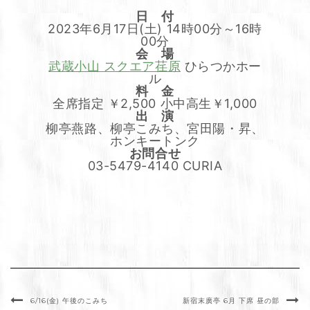
日 付
2023年6月17日(土) 14時00分～16時
00分
会 場
武蔵小山 スクエア荏原
ひらつかホー
ル
料 金
全席指定 ￥2,500 小中高生￥1,000
出 演
柳亭燕路、柳亭こみち、宮田陽・昇、
ホンキートンク
お問合せ
03-5479-4140 CURIA
6/16(金) 午後のこみち
新宿末廣亭 6月 下席 昼の部