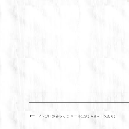
6/17(月) 渋谷らくご ※二部公演(14金～18火あり)