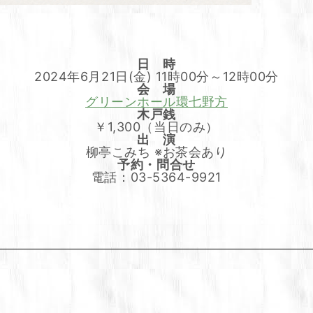
日 時
2024年6月21日(金) 11時00分～12時00分
会 場
グリーンホール環七野方
木戸銭
￥1,300（当日のみ）
出 演
柳亭こみち ※お茶会あり
予約・問合せ
電話：03-5364-9921