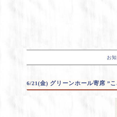
Skip
to
content
お知
6/21(金) グリーンホール寄席 