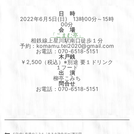
日 時
2022年6月5日(日) 13時00分～15時
00分
会 場
「こまむ亭」
相鉄線上星川駅南口徒歩１分
予約：komamu.tei2020@gmail.com
お電話：070-6518-5151
木戸銭
￥2,500（税込）※別途 要１ドリンク
１フード
出 演
柳亭こみち
問合せ
お電話：070-6518-5151
6/3(金) 午後のこみち “大ネタ強化デー”第31回