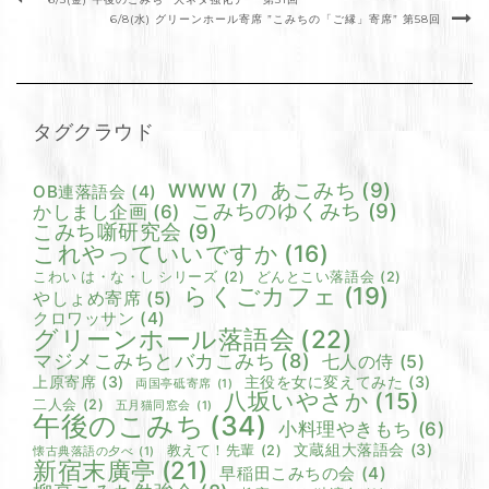
6/8(水) グリーンホール寄席 ”こみちの「ご縁」寄席” 第58回
タグクラウド
あこみち
(9)
WWW
(7)
OB連落語会
(4)
こみちのゆくみち
(9)
かしまし企画
(6)
こみち噺研究会
(9)
これやっていいですか
(16)
こわい は・な・し シリーズ
(2)
どんとこい落語会
(2)
らくごカフェ
(19)
やしょめ寄席
(5)
クロワッサン
(4)
グリーンホール落語会
(22)
マジメこみちとバカこみち
(8)
七人の侍
(5)
上原寄席
(3)
主役を女に変えてみた
(3)
両国亭砥寄席
(1)
八坂いやさか
(15)
二人会
(2)
五月猫同窓会
(1)
午後のこみち
(34)
小料理やきもち
(6)
文蔵組大落語会
(3)
教えて！先輩
(2)
懐古典落語の夕べ
(1)
新宿末廣亭
(21)
早稲田こみちの会
(4)