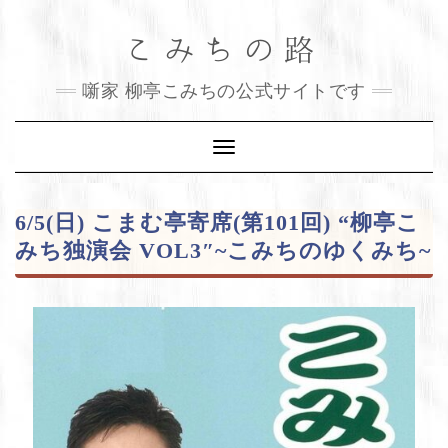
Skip
こみちの路
to
content
噺家 柳亭こみちの公式サイトです
Toggle
Navigation
6/5(日) こまむ亭寄席(第101回) “柳亭こ
みち独演会 VOL3″~こみちのゆくみち~