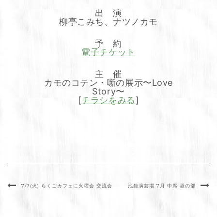
出 演
柳亭こみち、ナツノカモ
予 約
電子チケット
主 催
カモのコテン・噺の展示〜Love
Story〜
[
チラシをみる
]
7/7(火) らくごカフェに火曜会 交流会
池袋演芸場 7月 中席 昼の部