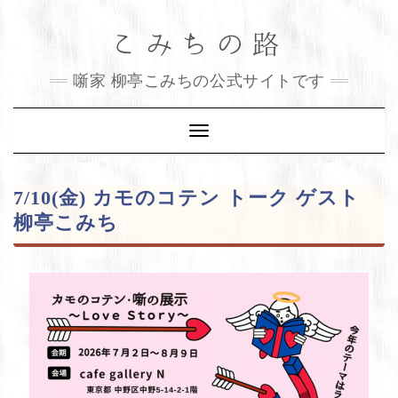
Skip
こみちの路
to
content
噺家 柳亭こみちの公式サイトです
Toggle
Navigation
7/10(金) カモのコテン トーク ゲスト
柳亭こみち