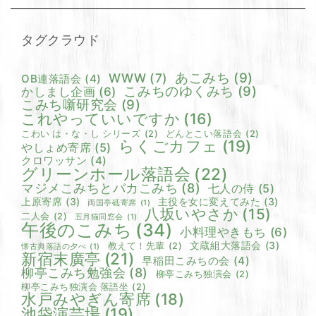
タグクラウド
あこみち
(9)
WWW
(7)
OB連落語会
(4)
こみちのゆくみち
(9)
かしまし企画
(6)
こみち噺研究会
(9)
これやっていいですか
(16)
こわい は・な・し シリーズ
(2)
どんとこい落語会
(2)
らくごカフェ
(19)
やしょめ寄席
(5)
クロワッサン
(4)
グリーンホール落語会
(22)
マジメこみちとバカこみち
(8)
七人の侍
(5)
上原寄席
(3)
主役を女に変えてみた
(3)
両国亭砥寄席
(1)
八坂いやさか
(15)
二人会
(2)
五月猫同窓会
(1)
午後のこみち
(34)
小料理やきもち
(6)
文蔵組大落語会
(3)
教えて！先輩
(2)
懐古典落語の夕べ
(1)
新宿末廣亭
(21)
早稲田こみちの会
(4)
柳亭こみち勉強会
(8)
柳亭こみち独演会
(2)
柳亭こみち独演会 落語坐
(2)
水戸みやぎん寄席
(18)
池袋演芸場
(19)