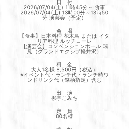
日 付
2026/07/04(土) 11時45分～ 食事
2026/07/04(土) 13時00分～13時50
分 演芸会（予定）
会 場
【食事】日本料理 花木鳥 または イタ
リア料理 ルッチコーレ
【演芸会】コンベンションホール 瑞
鳳（グランドエクシブ軽井沢）
料 金
大人1名様 8,500円（税込）
※イベント代・ランチ代・ランチ時ワ
ンドリンク代（銘柄指定）含む
出 演
柳亭こみち
定 員
80名様