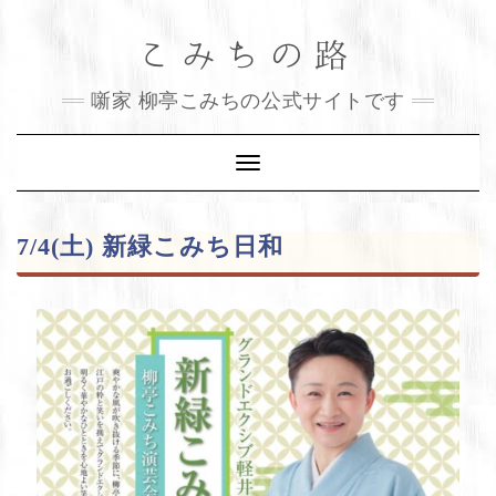
Skip
こみちの路
to
content
噺家 柳亭こみちの公式サイトです
Toggle
Navigation
7/4(土) 新緑こみち日和