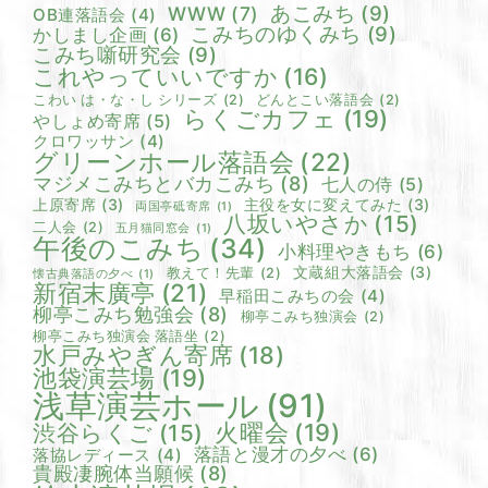
あこみち
(9)
WWW
(7)
OB連落語会
(4)
こみちのゆくみち
(9)
かしまし企画
(6)
こみち噺研究会
(9)
これやっていいですか
(16)
こわい は・な・し シリーズ
(2)
どんとこい落語会
(2)
らくごカフェ
(19)
やしょめ寄席
(5)
クロワッサン
(4)
グリーンホール落語会
(22)
マジメこみちとバカこみち
(8)
七人の侍
(5)
上原寄席
(3)
主役を女に変えてみた
(3)
両国亭砥寄席
(1)
八坂いやさか
(15)
二人会
(2)
五月猫同窓会
(1)
午後のこみち
(34)
小料理やきもち
(6)
文蔵組大落語会
(3)
教えて！先輩
(2)
懐古典落語の夕べ
(1)
新宿末廣亭
(21)
早稲田こみちの会
(4)
柳亭こみち勉強会
(8)
柳亭こみち独演会
(2)
柳亭こみち独演会 落語坐
(2)
水戸みやぎん寄席
(18)
池袋演芸場
(19)
浅草演芸ホール
(91)
火曜会
(19)
渋谷らくご
(15)
落語と漫才の夕べ
(6)
落協レディース
(4)
貴殿凄腕体当願候
(8)