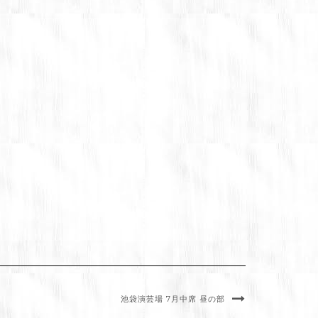
池袋演芸場 7月中席 昼の部