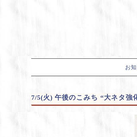
Skip
to
content
お知
7/5(火) 午後のこみち “大ネタ強