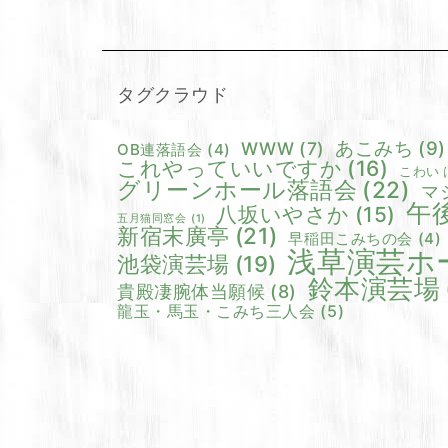
タグクラウド
あこみち
(9)
WWW
(7)
OB連落語会
(4)
これやっていいですか
(16)
こわい 
グリーンホール落語会
(22)
マ
午
八坂いやさか
(15)
五月猫同窓会
(1)
新宿末廣亭
(21)
早稲田こみちの会
(4)
浅草演芸ホ
池袋演芸場
(19)
鈴本演芸場
貴殿凄腕体当願候
(8)
龍玉・馬玉・こみち三人会
(5)