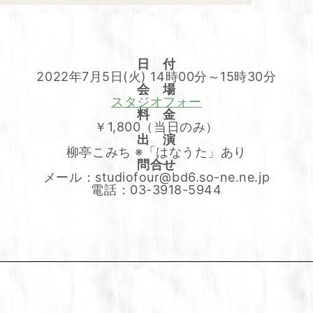
日 付
2022年7月5日(火) 14時00分～15時30分
会 場
スタジオフォー
料 金
￥1,800（当日のみ）
出 演
柳亭こみち ※「はなうた」あり
問合せ
メール：studiofour@bd6.so-ne.ne.jp
電話：03-3918-5944