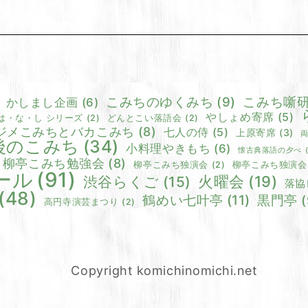
こみちのゆくみち
(9)
こみち噺
かしまし企画
(6)
やしょめ寄席
(5)
は・な・し シリーズ
(2)
どんとこい落語会
(2)
ジメこみちとバカこみち
(8)
七人の侍
(5)
上原寄席
(3)
後のこみち
(34)
小料理やきもち
(6)
懐古典落語の夕べ
柳亭こみち勉強会
(8)
柳亭こみち独演会
(2)
柳亭こみち独演会
ール
(91)
火曜会
(19)
渋谷らくご
(15)
落協
(48)
鶴めい七叶亭
(11)
黒門亭
(
高円寺演芸まつり
(2)
Copyright komichinomichi.net