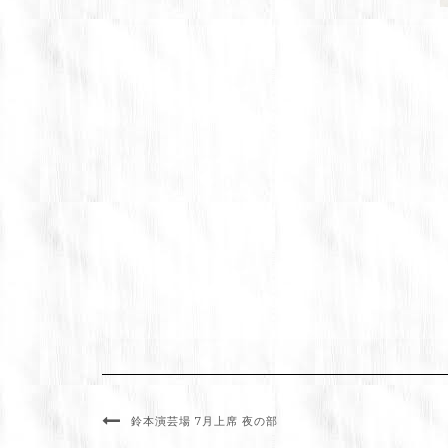
鈴本演芸場 7月上席 夜の部