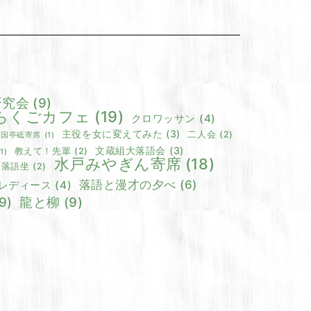
研究会
(9)
らくごカフェ
(19)
クロワッサン
(4)
主役を女に変えてみた
(3)
二人会
(2)
両国亭砥寄席
(1)
文蔵組大落語会
(3)
教えて！先輩
(2)
(1)
水戸みやぎん寄席
(18)
 落語坐
(2)
落語と漫才の夕べ
(6)
レディース
(4)
9)
龍と柳
(9)