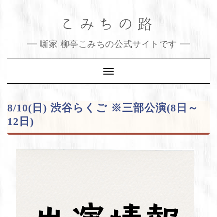
Skip
こみちの路
to
content
噺家 柳亭こみちの公式サイトです
Toggle
Navigation
8/10(日) 渋谷らくご ※三部公演(8日～
12日)