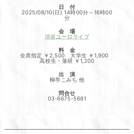
日 付
2025/08/10(日) 14時00分～16時00
分
会 場
渋谷ユーロライブ
料 金
全席指定 ￥2,500 大学生 ￥1,900
高校生・落研 ￥1,200
出 演
柳亭こみち 他
問合せ
03-6675-5681