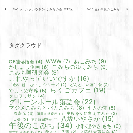
8/6(水) 八坂いやさか こみちの会(第19回)
8/15(金) 午後のこみち
タグクラウド
あこみち
(9)
WWW
(7)
OB連落語会
(4)
こみちのゆくみち
(9)
かしまし企画
(6)
こみち噺研究会
(9)
これやっていいですか
(16)
こわい は・な・し シリーズ
(2)
どんとこい落語会
(2)
らくごカフェ
(19)
やしょめ寄席
(5)
クロワッサン
(4)
グリーンホール落語会
(22)
マジメこみちとバカこみち
(8)
七人の侍
(5)
上原寄席
(3)
主役を女に変えてみた
(3)
両国亭砥寄席
(1)
八坂いやさか
(15)
二人会
(2)
五月猫同窓会
(1)
午後のこみち
(34)
小料理やきもち
(6)
文蔵組大落語会
(3)
教えて！先輩
(2)
懐古典落語の夕べ
(1)