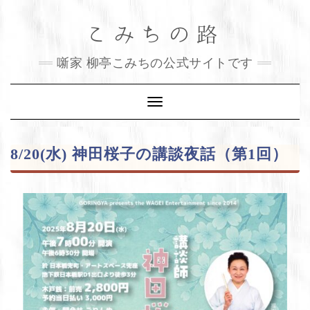
Skip
こみちの路
to
content
噺家 柳亭こみちの公式サイトです
Toggle
Navigation
8/20(水) 神田桜子の講談夜話（第1回）