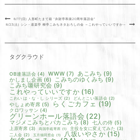
8/17(日) 人形町たまて箱 “弁財亭和泉20周年落語会”
8/23(土) シン・道楽亭 柳亭こみちネタおろしの会 ～これやっていいですか～
タグクラウド
あこみち
(9)
WWW
(7)
OB連落語会
(4)
こみちのゆくみち
(9)
かしまし企画
(6)
こみち噺研究会
(9)
これやっていいですか
(16)
こわい は・な・し シリーズ
(2)
どんとこい落語会
(2)
らくごカフェ
(19)
やしょめ寄席
(5)
クロワッサン
(4)
グリーンホール落語会
(22)
マジメこみちとバカこみち
(8)
七人の侍
(5)
上原寄席
(3)
主役を女に変えてみた
(3)
両国亭砥寄席
(1)
八坂いやさか
(15)
二人会
(2)
五月猫同窓会
(1)