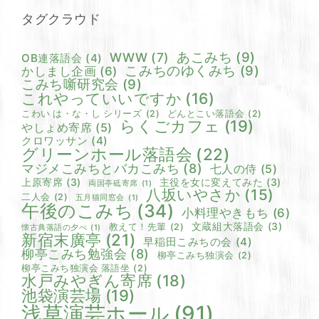
タグクラウド
あこみち
(9)
WWW
(7)
OB連落語会
(4)
こみちのゆくみち
(9)
かしまし企画
(6)
こみち噺研究会
(9)
これやっていいですか
(16)
こわい は・な・し シリーズ
(2)
どんとこい落語会
(2)
らくごカフェ
(19)
やしょめ寄席
(5)
クロワッサン
(4)
グリーンホール落語会
(22)
マジメこみちとバカこみち
(8)
七人の侍
(5)
上原寄席
(3)
主役を女に変えてみた
(3)
両国亭砥寄席
(1)
八坂いやさか
(15)
二人会
(2)
五月猫同窓会
(1)
午後のこみち
(34)
小料理やきもち
(6)
文蔵組大落語会
(3)
教えて！先輩
(2)
懐古典落語の夕べ
(1)
新宿末廣亭
(21)
早稲田こみちの会
(4)
柳亭こみち勉強会
(8)
柳亭こみち独演会
(2)
柳亭こみち独演会 落語坐
(2)
水戸みやぎん寄席
(18)
池袋演芸場
(19)
浅草演芸ホール
(91)