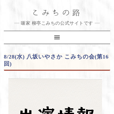
Skip
こみちの路
to
content
噺家 柳亭こみちの公式サイトです
Toggle
Navigation
8/28(水) 八坂いやさか こみちの会(第16
回)