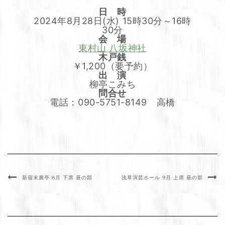
日 時
2024年8月28日(水) 15時30分～16時
30分
会 場
東村山 八坂神社
木戸銭
￥1,200（要予約）
出 演
柳亭こみち
問合せ
電話：090-5751-8149 高橋
新宿末廣亭 8月 下席 昼の部
浅草演芸ホール 9月 上席 昼の部