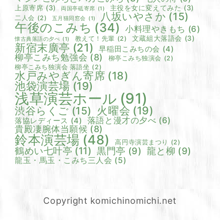
上原寄席
(3)
主役を女に変えてみた
(3)
両国亭砥寄席
(1)
八坂いやさか
(15)
二人会
(2)
五月猫同窓会
(1)
午後のこみち
(34)
小料理やきもち
(6)
文蔵組大落語会
(3)
教えて！先輩
(2)
懐古典落語の夕べ
(1)
新宿末廣亭
(21)
早稲田こみちの会
(4)
柳亭こみち勉強会
(8)
柳亭こみち独演会
(2)
柳亭こみち独演会 落語坐
(2)
水戸みやぎん寄席
(18)
池袋演芸場
(19)
浅草演芸ホール
(91)
火曜会
(19)
渋谷らくご
(15)
落語と漫才の夕べ
(6)
落協レディース
(4)
貴殿凄腕体当願候
(8)
鈴本演芸場
(48)
高円寺演芸まつり
(2)
鶴めい七叶亭
(11)
黒門亭
(9)
龍と柳
(9)
龍玉・馬玉・こみち三人会
(5)
Copyright komichinomichi.net