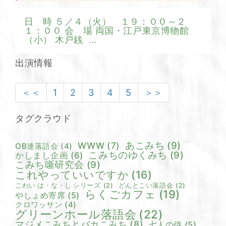
日 時 ５／４（火） １９：００～２
１：００ 会 場 両国・江戸東京博物館
（小） 木戸銭
…
出演情報
＜＜
1
2
3
4
5
＞＞
タグクラウド
あこみち
(9)
WWW
(7)
OB連落語会
(4)
こみちのゆくみち
(9)
かしまし企画
(6)
こみち噺研究会
(9)
これやっていいですか
(16)
こわい は・な・し シリーズ
(2)
どんとこい落語会
(2)
らくごカフェ
(19)
やしょめ寄席
(5)
クロワッサン
(4)
グリーンホール落語会
(22)
マジメこみちとバカこみち
(8)
七人の侍
(5)