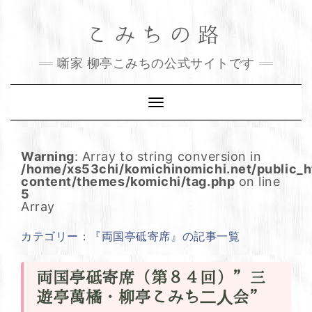
Skip
こみちの路
to
content
噺家 柳亭こみちの公式サイトです
Toggle
Navigation
Warning
: Array to string conversion in
/home/xs53chi/komichinomichi.net/public_
content/themes/komichi/tag.php
on line
5
Array
カテゴリー：『両国亭砥寄席』の記事一覧
両国亭砥寄席（第８４回）”三
遊亭萬橘・柳亭こみち二人会”