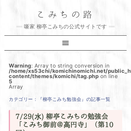
Skip
こみちの路
to
content
噺家 柳亭こみちの公式サイトです
Toggle
Navigation
Warning
: Array to string conversion in
/home/xs53chi/komichinomichi.net/public_
content/themes/komichi/tag.php
on line
5
Array
カテゴリー：『柳亭こみち勉強会』の記事一覧
7/29(水) 柳亭こみちの勉強会
「こみち御前＠高円寺」（第10