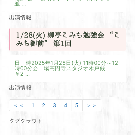
並
…
出演情報
1/28(火) 柳亭こみち勉強会 “こ
みち御前” 第1回
日 時2025年1月28日(火) 11時00分～12
時00分会 場高円寺スタジオ木戸銭
￥2
…
出演情報
＜＜
1
2
3
4
5
＞＞
タグクラウド