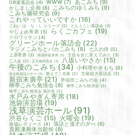
あこみち
(9)
WWW
(7)
OB連落語会
(4)
こみちのゆくみち
(9)
かしまし企画
(6)
こみち噺研究会
(9)
これやっていいですか
(16)
こわい は・な・し シリーズ
(2)
どんとこい落語会
(2)
らくごカフェ
(19)
やしょめ寄席
(5)
クロワッサン
(4)
グリーンホール落語会
(22)
マジメこみちとバカこみち
(8)
七人の侍
(5)
上原寄席
(3)
主役を女に変えてみた
(3)
両国亭砥寄席
(1)
八坂いやさか
(15)
二人会
(2)
五月猫同窓会
(1)
午後のこみち
(34)
小料理やきもち
(6)
文蔵組大落語会
(3)
教えて！先輩
(2)
懐古典落語の夕べ
(1)
新宿末廣亭
(21)
早稲田こみちの会
(4)
柳亭こみち勉強会
(8)
柳亭こみち独演会
(2)
柳亭こみち独演会 落語坐
(2)
水戸みやぎん寄席
(18)
池袋演芸場
(19)
浅草演芸ホール
(91)
火曜会
(19)
渋谷らくご
(15)
落語と漫才の夕べ
(6)
落協レディース
(4)
貴殿凄腕体当願候
(8)