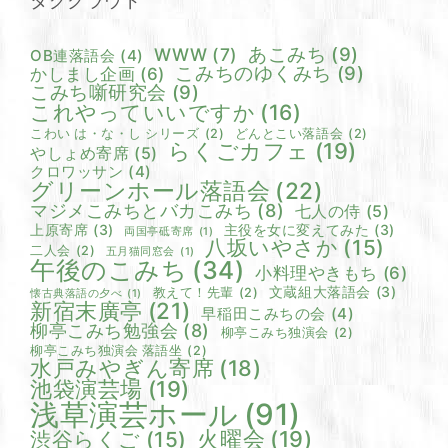
タグクラウド
あこみち
(9)
WWW
(7)
OB連落語会
(4)
こみちのゆくみち
(9)
かしまし企画
(6)
こみち噺研究会
(9)
これやっていいですか
(16)
こわい は・な・し シリーズ
(2)
どんとこい落語会
(2)
らくごカフェ
(19)
やしょめ寄席
(5)
クロワッサン
(4)
グリーンホール落語会
(22)
マジメこみちとバカこみち
(8)
七人の侍
(5)
上原寄席
(3)
主役を女に変えてみた
(3)
両国亭砥寄席
(1)
八坂いやさか
(15)
二人会
(2)
五月猫同窓会
(1)
午後のこみち
(34)
小料理やきもち
(6)
文蔵組大落語会
(3)
教えて！先輩
(2)
懐古典落語の夕べ
(1)
新宿末廣亭
(21)
早稲田こみちの会
(4)
柳亭こみち勉強会
(8)
柳亭こみち独演会
(2)
柳亭こみち独演会 落語坐
(2)
水戸みやぎん寄席
(18)
池袋演芸場
(19)
浅草演芸ホール
(91)
火曜会
(19)
渋谷らくご
(15)