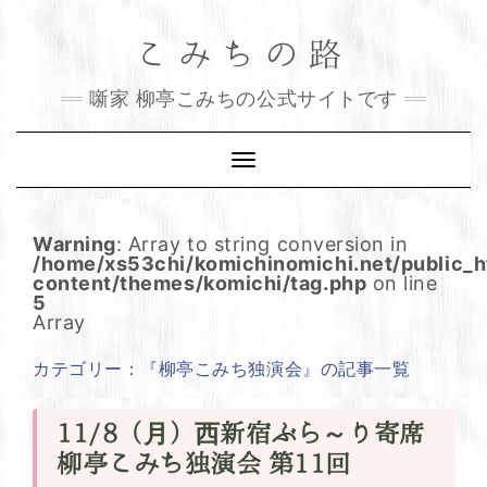
Skip
こみちの路
to
content
噺家 柳亭こみちの公式サイトです
Toggle
Navigation
Warning
: Array to string conversion in
/home/xs53chi/komichinomichi.net/public_
content/themes/komichi/tag.php
on line
5
Array
カテゴリー：『柳亭こみち独演会』の記事一覧
11/8（月）西新宿ぶら～り寄席
柳亭こみち独演会 第11回