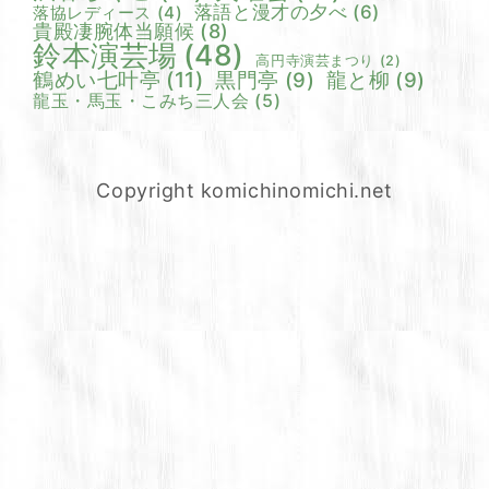
落語と漫才の夕べ
(6)
落協レディース
(4)
貴殿凄腕体当願候
(8)
鈴本演芸場
(48)
高円寺演芸まつり
(2)
鶴めい七叶亭
(11)
黒門亭
(9)
龍と柳
(9)
龍玉・馬玉・こみち三人会
(5)
Copyright komichinomichi.net