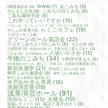
あこみち
(9)
WWW
(7)
OB連落語会
(4)
こみちのゆくみち
(9)
かしまし企画
(6)
こみち噺研究会
(9)
これやっていいですか
(16)
こわい は・な・し シリーズ
(2)
どんとこい落語会
(2)
らくごカフェ
(19)
やしょめ寄席
(5)
クロワッサン
(4)
グリーンホール落語会
(22)
マジメこみちとバカこみち
(8)
七人の侍
(5)
上原寄席
(3)
主役を女に変えてみた
(3)
両国亭砥寄席
(1)
八坂いやさか
(15)
二人会
(2)
五月猫同窓会
(1)
午後のこみち
(34)
小料理やきもち
(6)
文蔵組大落語会
(3)
教えて！先輩
(2)
懐古典落語の夕べ
(1)
新宿末廣亭
(21)
早稲田こみちの会
(4)
柳亭こみち勉強会
(8)
柳亭こみち独演会
(2)
柳亭こみち独演会 落語坐
(2)
水戸みやぎん寄席
(18)
池袋演芸場
(19)
浅草演芸ホール
(91)
火曜会
(19)
渋谷らくご
(15)
落語と漫才の夕べ
(6)
落協レディース
(4)