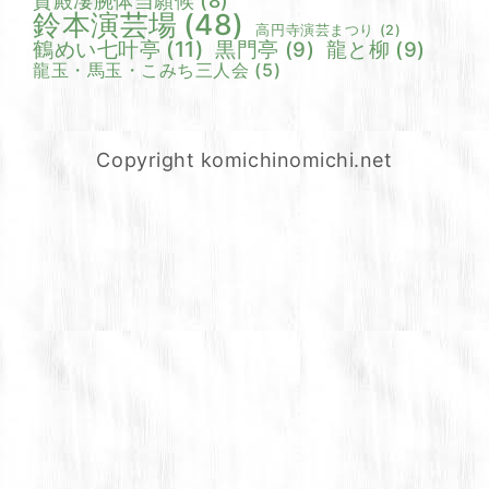
貴殿凄腕体当願候
(8)
鈴本演芸場
(48)
高円寺演芸まつり
(2)
鶴めい七叶亭
(11)
黒門亭
(9)
龍と柳
(9)
龍玉・馬玉・こみち三人会
(5)
Copyright komichinomichi.net