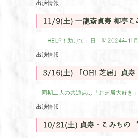
出演情報
11/9(土) 一龍斎貞寿 柳亭
「HELP！助けて」日 時2024年11月9
出演情報
3/16(土) 「OH! 芝居」
同期二人の共通点は「お芝居大好き」そ
出演情報
10/21(土) 貞寿・こみちの