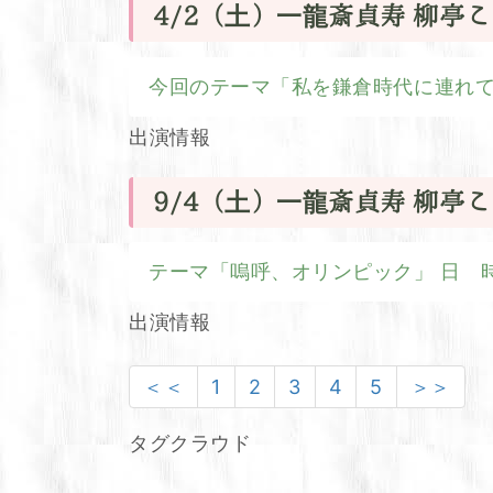
4/2（土）一龍斎貞寿 柳亭こ
今回のテーマ「私を鎌倉時代に連れてって
出演情報
9/4（土）一龍斎貞寿 柳亭こ
テーマ「嗚呼、オリンピック」 日 時202
出演情報
＜＜
1
2
3
4
5
＞＞
タグクラウド