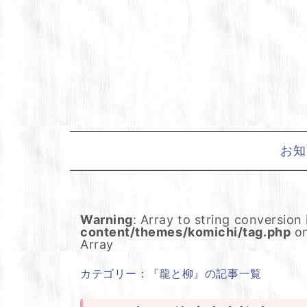
Skip
to
content
お知
Warning
: Array to string conversion
content/themes/komichi/tag.php
on
Array
カテゴリー：『龍と柳』の記事一覧