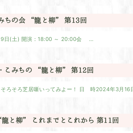
こみちの会 “龍と柳” 第13回
日(土) 開演：18:00 ～ 20:00会
…
貞寿・こみちの “龍と柳” 第12回
ろそろ芝居噺いってみよー！ 日 時2024年3月16
 “龍と柳” これまでとこれから 第11回