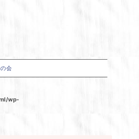
友の会
tml/wp-