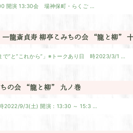
3:00 開演 13:30会 場神保町・らくご
…
念 一龍斎貞寿 柳亭こみちの会 “龍と柳” 
”と”これから”」※トークあり日 時2023/3/1
…
こみちの会 “龍と柳” 九ノ巻
/9/3(土) 開演：13:30 ～ 15:3
…