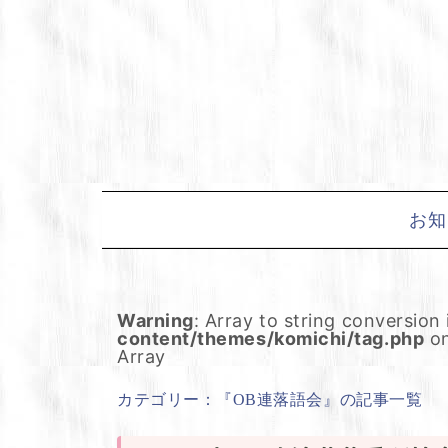
Skip
to
content
お知
Warning
: Array to string conversion
content/themes/komichi/tag.php
on
Array
カテゴリー：『OB連落語会』の記事一覧