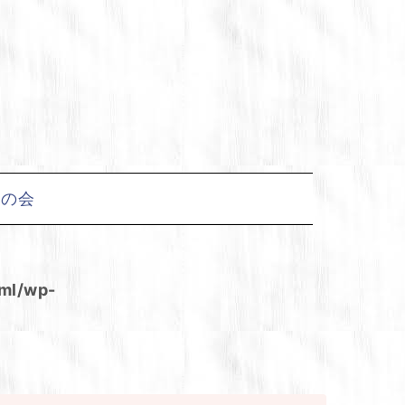
友の会
tml/wp-