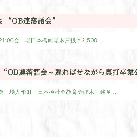
会 “OB連落語会”
～21:00会 場日本橋劇場木戸銭￥2,500
…
精会 “OB連落語会～遅ればせながら真打卒業
21:20会 場人形町・日本橋社会教育会館木戸銭￥
…